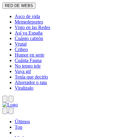
RED DE WEBS
Asco de vida
Memedeportes
Visto en las Redes
Así va España
Cuánto cabrón
Vrutal
Cribeo
Humor en serie
Cuánta Fauna
No tengo tele
Vaya gif
Tenía que decirlo
Ahorrador o rata
Viralizalo
Últimos
Top