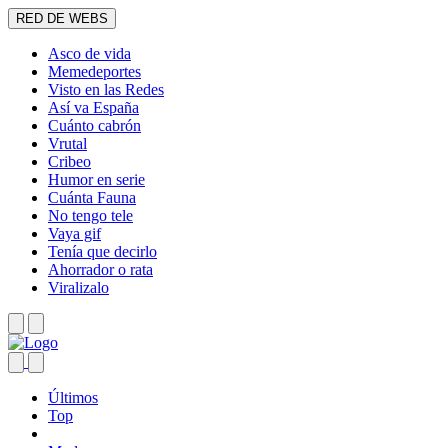
RED DE WEBS
Asco de vida
Memedeportes
Visto en las Redes
Así va España
Cuánto cabrón
Vrutal
Cribeo
Humor en serie
Cuánta Fauna
No tengo tele
Vaya gif
Tenía que decirlo
Ahorrador o rata
Viralizalo
Últimos
Top