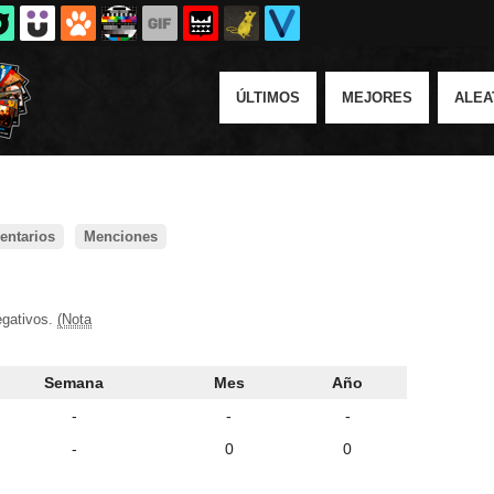
ÚLTIMOS
MEJORES
ALEA
ntarios
Menciones
egativos.
(Nota
Semana
Mes
Año
-
-
-
-
0
0