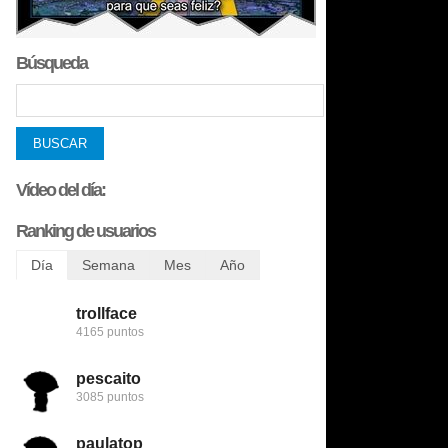
Búsqueda
Vídeo del día:
Ranking de usuarios
Día
Semana
Mes
Año
trollface
trollface
bobobobs
bobobobs
4165 puntos
6456 puntos
8509 puntos
272731 puntos
pescaito
123despasito
nomedigas
flamenquin
3085 puntos
5345 puntos
8422 puntos
240782 puntos
paulatop
mariettachesnut
trollface
patatabrava