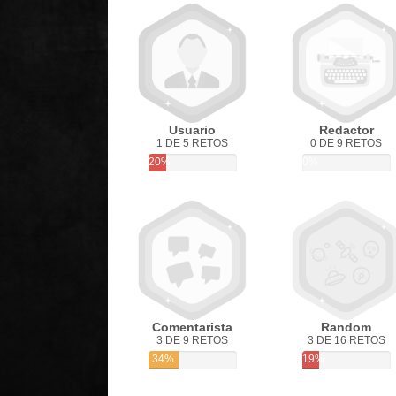
Usuario
Redactor
1 DE 5 RETOS
0 DE 9 RETOS
20%
0%
Comentarista
Random
3 DE 9 RETOS
3 DE 16 RETOS
34%
19%