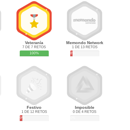
Veteranía
Memondo Network
7 DE 7 RETOS
1 DE 13 RETOS
100%
8%
Festivo
Imposible
1 DE 12 RETOS
0 DE 4 RETOS
9%
0%