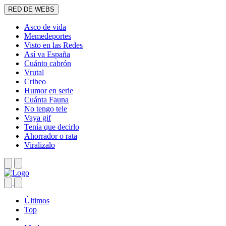
RED DE WEBS
Asco de vida
Memedeportes
Visto en las Redes
Así va España
Cuánto cabrón
Vrutal
Cribeo
Humor en serie
Cuánta Fauna
No tengo tele
Vaya gif
Tenía que decirlo
Ahorrador o rata
Viralizalo
Últimos
Top