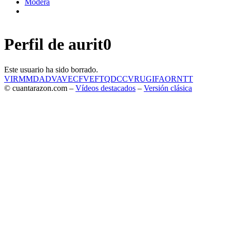
Modera
Perfil de
aurit0
Este usuario ha sido borrado.
VIR
MMD
ADV
AVE
CF
VEF
TQD
CC
VRU
GIF
AOR
NTT
© cuantarazon.com –
Vídeos destacados
–
Versión clásica