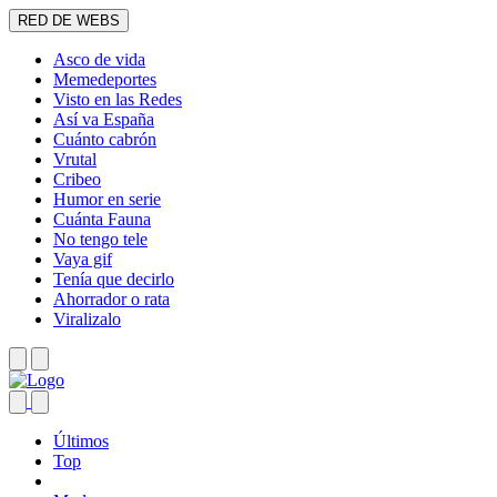
RED DE WEBS
Asco de vida
Memedeportes
Visto en las Redes
Así va España
Cuánto cabrón
Vrutal
Cribeo
Humor en serie
Cuánta Fauna
No tengo tele
Vaya gif
Tenía que decirlo
Ahorrador o rata
Viralizalo
Últimos
Top