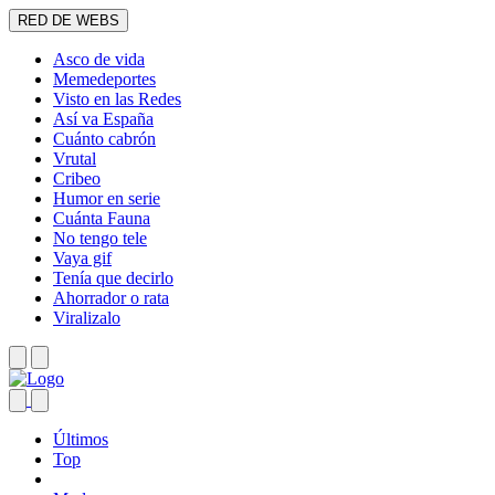
RED DE WEBS
Asco de vida
Memedeportes
Visto en las Redes
Así va España
Cuánto cabrón
Vrutal
Cribeo
Humor en serie
Cuánta Fauna
No tengo tele
Vaya gif
Tenía que decirlo
Ahorrador o rata
Viralizalo
Últimos
Top