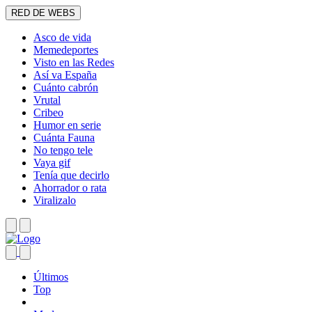
RED DE WEBS
Asco de vida
Memedeportes
Visto en las Redes
Así va España
Cuánto cabrón
Vrutal
Cribeo
Humor en serie
Cuánta Fauna
No tengo tele
Vaya gif
Tenía que decirlo
Ahorrador o rata
Viralizalo
Últimos
Top