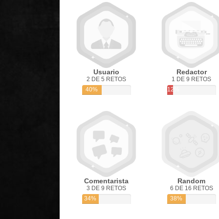
Usuario
Redactor
2 DE 5 RETOS
1 DE 9 RETOS
40%
12%
Comentarista
Random
3 DE 9 RETOS
6 DE 16 RETOS
34%
38%