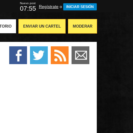
Nuevo post
Regístrate
o
07:55
INICIAR SESIÓN
TORIO
ENVIAR UN CARTEL
MODERAR