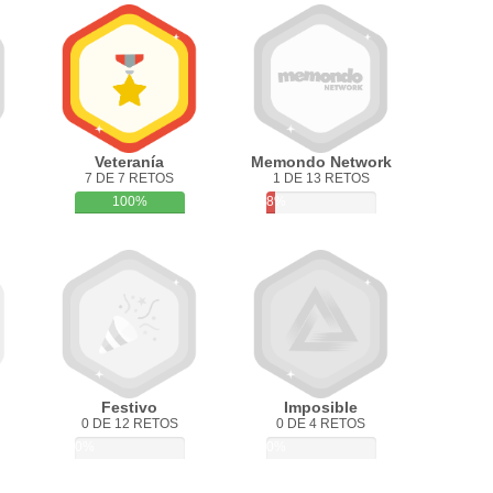
Veteranía
Memondo Network
7 DE 7 RETOS
1 DE 13 RETOS
100%
8%
Festivo
Imposible
0 DE 12 RETOS
0 DE 4 RETOS
0%
0%