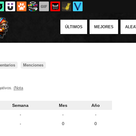
ÚLTIMOS
MEJORES
ALEA
ntarios
Menciones
gativos.
(Nota
Semana
Mes
Año
-
-
-
-
0
0