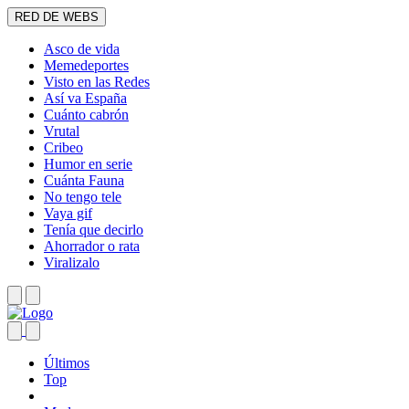
RED DE WEBS
Asco de vida
Memedeportes
Visto en las Redes
Así va España
Cuánto cabrón
Vrutal
Cribeo
Humor en serie
Cuánta Fauna
No tengo tele
Vaya gif
Tenía que decirlo
Ahorrador o rata
Viralizalo
Últimos
Top