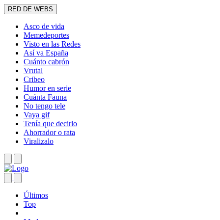
RED DE WEBS
Asco de vida
Memedeportes
Visto en las Redes
Así va España
Cuánto cabrón
Vrutal
Cribeo
Humor en serie
Cuánta Fauna
No tengo tele
Vaya gif
Tenía que decirlo
Ahorrador o rata
Viralizalo
Últimos
Top