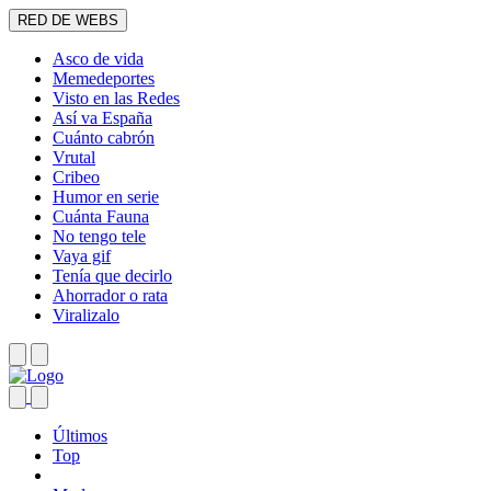
RED DE WEBS
Asco de vida
Memedeportes
Visto en las Redes
Así va España
Cuánto cabrón
Vrutal
Cribeo
Humor en serie
Cuánta Fauna
No tengo tele
Vaya gif
Tenía que decirlo
Ahorrador o rata
Viralizalo
Últimos
Top