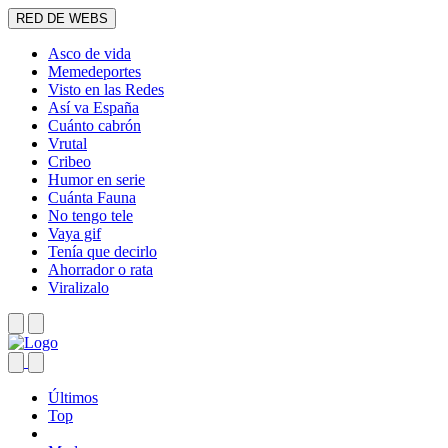
RED DE WEBS
Asco de vida
Memedeportes
Visto en las Redes
Así va España
Cuánto cabrón
Vrutal
Cribeo
Humor en serie
Cuánta Fauna
No tengo tele
Vaya gif
Tenía que decirlo
Ahorrador o rata
Viralizalo
Últimos
Top