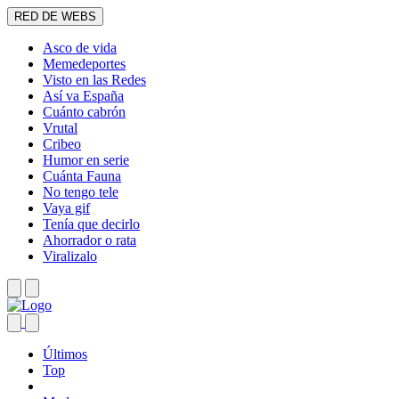
RED DE WEBS
Asco de vida
Memedeportes
Visto en las Redes
Así va España
Cuánto cabrón
Vrutal
Cribeo
Humor en serie
Cuánta Fauna
No tengo tele
Vaya gif
Tenía que decirlo
Ahorrador o rata
Viralizalo
Últimos
Top