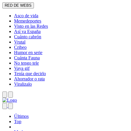
RED DE WEBS
Asco de vida
Memedeportes
Visto en las Redes
Así va España
Cuánto cabrón
Vrutal
Cribeo
Humor en serie
Cuánta Fauna
No tengo tele
Vaya gif
Tenía que decirlo
Ahorrador o rata
Viralizalo
Últimos
Top