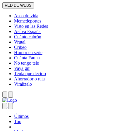
RED DE WEBS
Asco de vida
Memedeportes
Visto en las Redes
Así va España
Cuánto cabrón
Vrutal
Cribeo
Humor en serie
Cuánta Fauna
No tengo tele
Vaya gif
Tenía que decirlo
Ahorrador o rata
Viralizalo
Últimos
Top