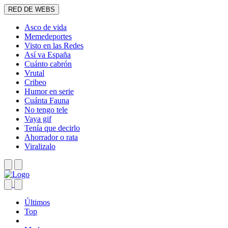
RED DE WEBS
Asco de vida
Memedeportes
Visto en las Redes
Así va España
Cuánto cabrón
Vrutal
Cribeo
Humor en serie
Cuánta Fauna
No tengo tele
Vaya gif
Tenía que decirlo
Ahorrador o rata
Viralizalo
Últimos
Top