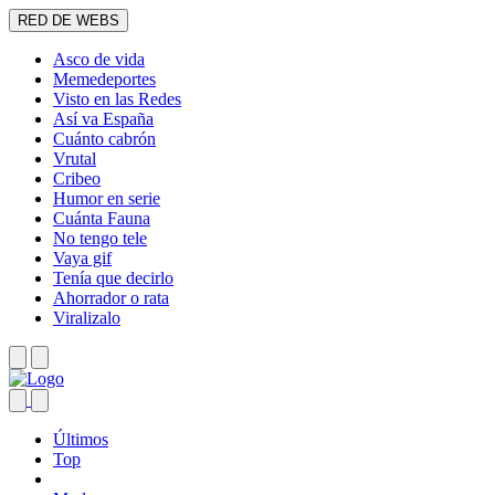
RED DE WEBS
Asco de vida
Memedeportes
Visto en las Redes
Así va España
Cuánto cabrón
Vrutal
Cribeo
Humor en serie
Cuánta Fauna
No tengo tele
Vaya gif
Tenía que decirlo
Ahorrador o rata
Viralizalo
Últimos
Top