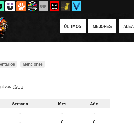
ÚLTIMOS
MEJORES
ALEA
ntarios
Menciones
gativos.
(Nota
Semana
Mes
Año
-
-
-
-
0
0