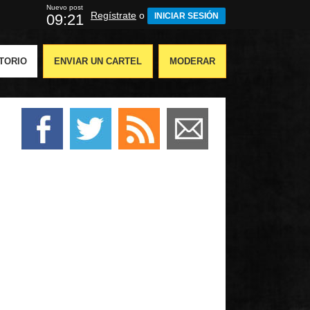
Nuevo post
Regístrate
o
09:21
INICIAR SESIÓN
TORIO
ENVIAR UN CARTEL
MODERAR