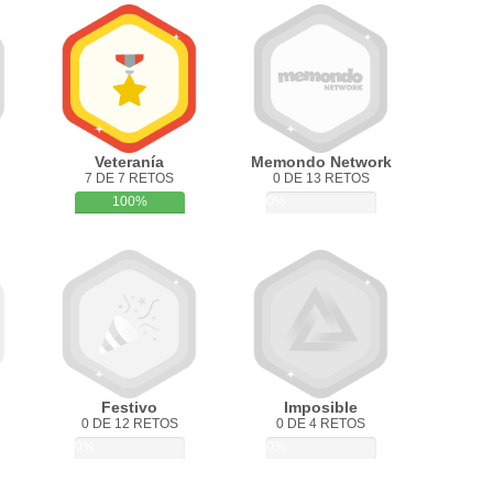
Veteranía
Memondo Network
7 DE 7 RETOS
0 DE 13 RETOS
100%
0%
Festivo
Imposible
0 DE 12 RETOS
0 DE 4 RETOS
0%
0%