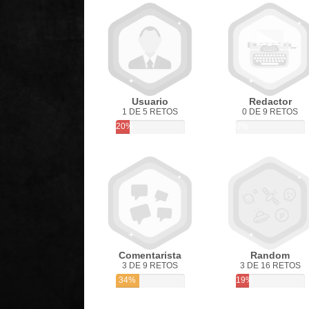
Usuario
Redactor
1 DE 5 RETOS
0 DE 9 RETOS
20%
0%
Comentarista
Random
3 DE 9 RETOS
3 DE 16 RETOS
34%
19%