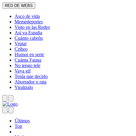
RED DE WEBS
Asco de vida
Memedeportes
Visto en las Redes
Así va España
Cuánto cabrón
Vrutal
Cribeo
Humor en serie
Cuánta Fauna
No tengo tele
Vaya gif
Tenía que decirlo
Ahorrador o rata
Viralizalo
Últimos
Top