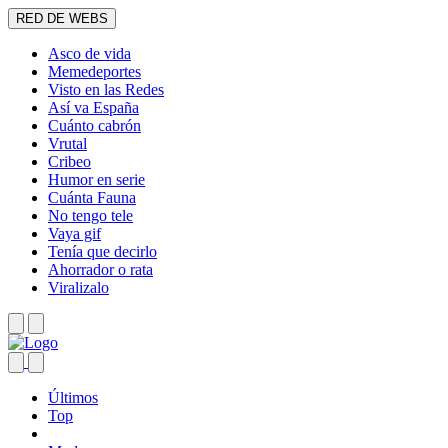
RED DE WEBS
Asco de vida
Memedeportes
Visto en las Redes
Así va España
Cuánto cabrón
Vrutal
Cribeo
Humor en serie
Cuánta Fauna
No tengo tele
Vaya gif
Tenía que decirlo
Ahorrador o rata
Viralizalo
Últimos
Top