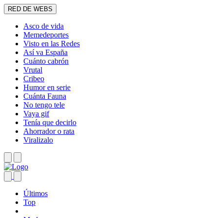
RED DE WEBS
Asco de vida
Memedeportes
Visto en las Redes
Así va España
Cuánto cabrón
Vrutal
Cribeo
Humor en serie
Cuánta Fauna
No tengo tele
Vaya gif
Tenía que decirlo
Ahorrador o rata
Viralizalo
Últimos
Top