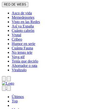
RED DE WEBS
Asco de vida
Memedeportes
Visto en las Redes
Así va España
Cuánto cabrón
Vrutal
Cribeo
Humor en serie
Cuánta Fauna
No tengo tele
Vaya gif
Tenía que decirlo
Ahorrador o rata
Viralizalo
Últimos
Top