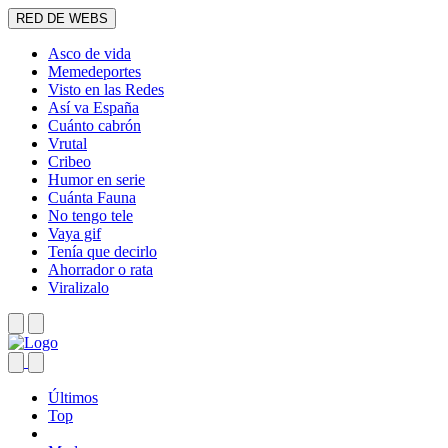
RED DE WEBS
Asco de vida
Memedeportes
Visto en las Redes
Así va España
Cuánto cabrón
Vrutal
Cribeo
Humor en serie
Cuánta Fauna
No tengo tele
Vaya gif
Tenía que decirlo
Ahorrador o rata
Viralizalo
Últimos
Top