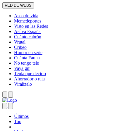
RED DE WEBS
Asco de vida
Memedeportes
Visto en las Redes
Así va España
Cuánto cabrón
Vrutal
Cribeo
Humor en serie
Cuánta Fauna
No tengo tele
Vaya gif
Tenía que decirlo
Ahorrador o rata
Viralizalo
Últimos
Top