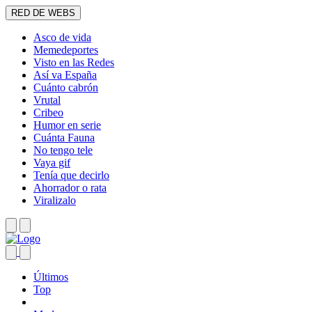
RED DE WEBS
Asco de vida
Memedeportes
Visto en las Redes
Así va España
Cuánto cabrón
Vrutal
Cribeo
Humor en serie
Cuánta Fauna
No tengo tele
Vaya gif
Tenía que decirlo
Ahorrador o rata
Viralizalo
Últimos
Top