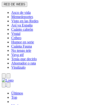
RED DE WEBS
Asco de vida
Memedeportes
Visto en las Redes
Así va España
Cuánto cabrón
Vrutal
Cribeo
Humor en serie
Cuánta Fauna
No tengo tele
Vaya gif
Tenía que decirlo
Ahorrador o rata
Viralizalo
Últimos
Top