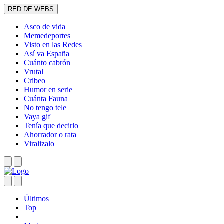
RED DE WEBS
Asco de vida
Memedeportes
Visto en las Redes
Así va España
Cuánto cabrón
Vrutal
Cribeo
Humor en serie
Cuánta Fauna
No tengo tele
Vaya gif
Tenía que decirlo
Ahorrador o rata
Viralizalo
Últimos
Top