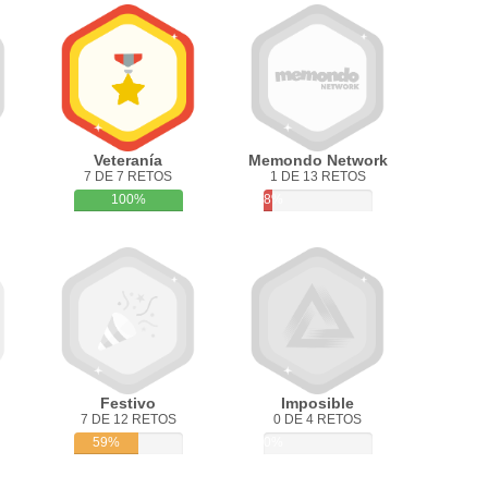
Veteranía
Memondo Network
7 DE 7 RETOS
1 DE 13 RETOS
100%
8%
Festivo
Imposible
7 DE 12 RETOS
0 DE 4 RETOS
59%
0%