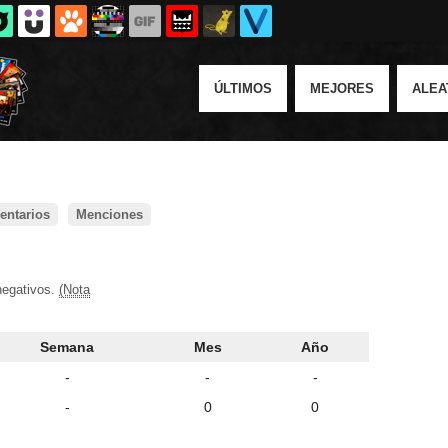
ÚLTIMOS
MEJORES
ALEA
ntarios
Menciones
negativos.
(Nota
Semana
Mes
Año
-
-
-
-
0
0