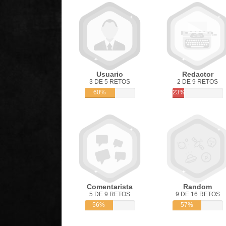
Usuario
Redactor
3 DE 5 RETOS
2 DE 9 RETOS
60%
23%
Comentarista
Random
5 DE 9 RETOS
9 DE 16 RETOS
56%
57%