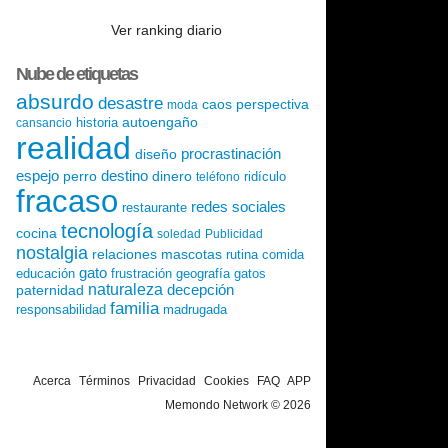
Ver ranking diario
Nube de etiquetas
absurdo
desastre
caos
perspectiva
moda
autoengaño
historia
cansancio
realidad
procrastinación
diseño
espejo
destino
perro
dinero
ridículo
teléfono
fracaso
redes sociales
restaurante
tecnología
cocina
soledad
Publicidad
nostalgia
relaciones
mascotas
rutina
comida
gato
educación
frustración
geografía
gatos
naturaleza
decepción
paternidad
familia
responsabilidad
madrugada
Acerca
Términos
Privacidad
Cookies
FAQ
APP
Memondo Network © 2026