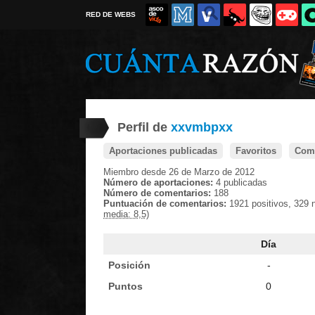
RED DE WEBS
Perfil de
xxvmbpxx
Aportaciones publicadas
Favoritos
Come
Miembro desde 26 de Marzo de 2012
Número de aportaciones:
4 publicadas
Número de comentarios:
188
Puntuación de comentarios:
1921 positivos, 329 
media: 8,5)
Día
Posición
-
Puntos
0