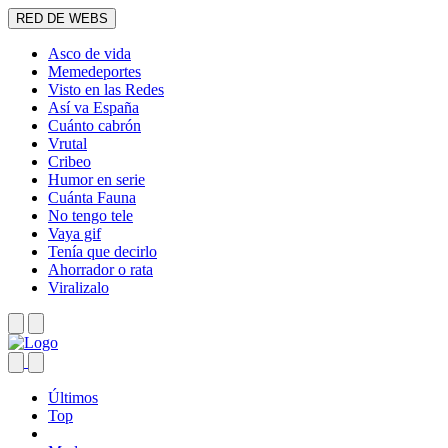
RED DE WEBS
Asco de vida
Memedeportes
Visto en las Redes
Así va España
Cuánto cabrón
Vrutal
Cribeo
Humor en serie
Cuánta Fauna
No tengo tele
Vaya gif
Tenía que decirlo
Ahorrador o rata
Viralizalo
Últimos
Top