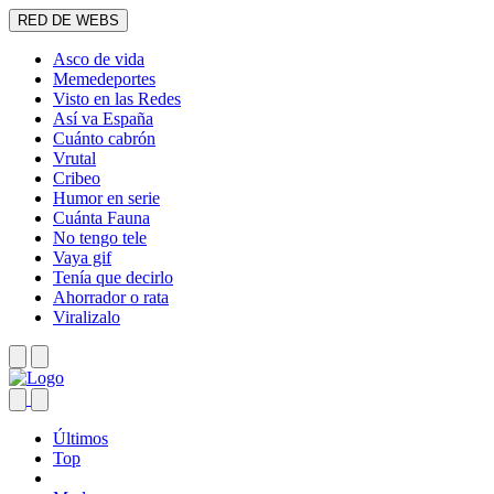
RED DE WEBS
Asco de vida
Memedeportes
Visto en las Redes
Así va España
Cuánto cabrón
Vrutal
Cribeo
Humor en serie
Cuánta Fauna
No tengo tele
Vaya gif
Tenía que decirlo
Ahorrador o rata
Viralizalo
Últimos
Top