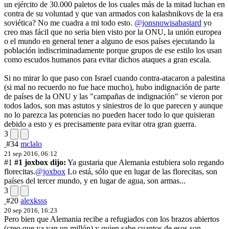
un ejército de 30.000 paletos de los cuales más de la mitad luchan en
contra de su voluntad y que van armados con kalashnikovs de la era
soviética? No me cuadra a mi todo esto.
@jonsnowisabastard
yo
creo mas fácil que no seria bien visto por la ONU, la unión europea
o el mundo en general tener a alguno de esos países ejecutando la
población indiscriminadamente porque grupos de ese estilo los usan
como escudos humanos para evitar dichos ataques a gran escala.
Si no mirar lo que paso con Israel cuando contra-atacaron a palestina
(si mal no recuerdo no fue hace mucho), hubo indignación de parte
de países de la ONU y las "campañas de indignación" se vieron por
todos lados, son mas astutos y siniestros de lo que parecen y aunque
no lo parezca las potencias no pueden hacer todo lo que quisieran
debido a esto y es precisamente para evitar otra gran guerra.
3
#34
mclalo
21 sep 2016, 06:12
#1
#1 joxbox dijo:
Ya gustaria que Alemania estubiera solo regando
florecitas.
@joxbox
Lo está, sólo que en lugar de las florecitas, son
países del tercer mundo, y en lugar de agua, son armas...
3
#20
alexksss
20 sep 2016, 16:23
Pero bien que Alemania recibe a refugiados con los brazos abiertos
(creo que ya van un millón) y quien sabe cuantos de esos son