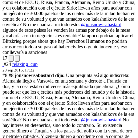
como el de EEUU, Rusia, Francia, Alemania, Reino Unido y China,
y en colaboración con el ejército Sirio; lleven años para acabar con
un ejército de 30.000 paletos de los cuales más de la mitad luchan en
contra de su voluntad y que van armados con kalashnikovs de la era
soviética? No me cuadra a mi todo esto.
@jonsnowisabastard
algunos de esos países les venden las armas por debajo de la mesa
¿acabarías con tu negocio si es rentable? tampoco podrían aplicar el
Blitzkrieg porque ahora que hay Derechos Humanos no podrían
arrasar con todo a su paso al haber civiles o gente inocente y eso
conllevaría a sanciones
17
#24
relaxing_cup
20 sep 2016, 17:22
#8
#8 jonsnowisabastard dijo:
Una pregunta así algo indiscreta:
Alemania llegó a Varsovia en una semana y derrotó a Francia en
dos, y la cosa estaba mil veces más equilibrada que ahora. ¿Cómo
puede ser que los ejércitos más poderosos del mundo y de la historia
como el de EEUU, Rusia, Francia, Alemania, Reino Unido y China,
y en colaboración con el ejército Sirio; lleven años para acabar con
un ejército de 30.000 paletos de los cuales más de la mitad luchan en
contra de su voluntad y que van armados con kalashnikovs de la era
soviética? No me cuadra a mi todo esto.
@jonsnowisabastard
No
hay interes en detenerlos, sino todo lo contrario. Su existencia
genera dinero a Turquía y a los paises del golfo con la venta de oro
y petroleo robados. Y genera dinero a occidente con la compra de