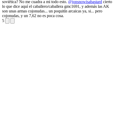
soviética? No me cuadra a mi todo esto.
@jonsnowisabastard
cierto
lo que dice aquí el caballero/caballera gmc1691, y además las AK
son unas armas cojonudas... un poquitín arcaicas ya, si... pero
cojonudas, y un 7,62 no es poca cosa.
5