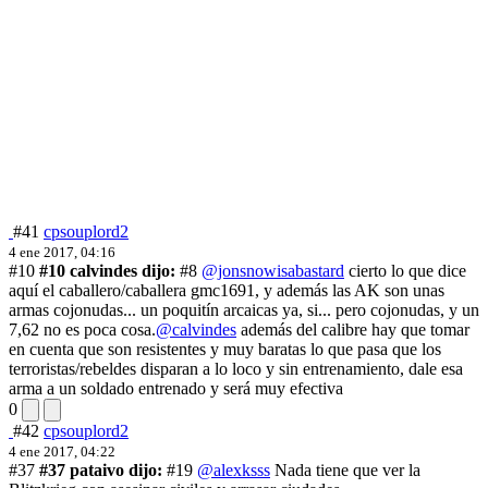
#41
cpsouplord2
4 ene 2017, 04:16
#10
#10 calvindes dijo:
#8
@jonsnowisabastard
cierto lo que dice
aquí el caballero/caballera gmc1691, y además las AK son unas
armas cojonudas... un poquitín arcaicas ya, si... pero cojonudas, y un
7,62 no es poca cosa.
@calvindes
además del calibre hay que tomar
en cuenta que son resistentes y muy baratas lo que pasa que los
terroristas/rebeldes disparan a lo loco y sin entrenamiento, dale esa
arma a un soldado entrenado y será muy efectiva
0
#42
cpsouplord2
4 ene 2017, 04:22
#37
#37 pataivo dijo:
#19
@alexksss
Nada tiene que ver la