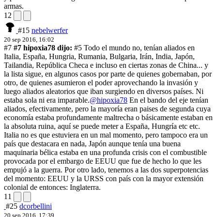
armas.
12
#15
nebelwerfer
20 sep 2016, 16:02
#7
#7 hipoxia78 dijo:
#5 Todo el mundo no, tenían aliados en
Italia, España, Hungria, Rumania, Bulgaria, Irán, India, Japón,
Tailandia, República Checa e incluso en ciertas zonas de China... y
la lista sigue, en algunos casos por parte de quienes gobernaban, por
otro, de quienes asumieron el poder aprovechando la invasión y
luego aliados aleatorios que iban surgiendo en diversos países. Ni
estaba sola ni era imparable.
@hipoxia78
En el bando del eje tenían
aliados, efectivamente, pero la mayoría eran paises de segunda cuya
economía estaba profundamente maltrecha o básicamente estaban en
la absoluta ruina, aquí se puede meter a España, Hungría etc etc.
Italia no es que estuviera en un mal momento, pero tampoco era un
país que destacara en nada, Japón aunque tenía una buena
maquinaria bélica estaba en una profunda crisis con el combustible
provocada por el embargo de EEUU que fue de hecho lo que les
empujó a la guerra. Por otro lado, tenemos a las dos superpotencias
del momento: EEUU y la URSS con país con la mayor extensión
colonial de entonces: Inglaterra.
11
#25
dcorbellini
20 sep 2016, 17:39