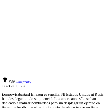
#39
menyvazq
17 oct 2016, 17:51
jonsnowisabastard la razón es sencilla. Ni Estados Unidos ni Rusia
han desplegado todo su potencial. Los americanos sólo se han
dedicado a realizar bombardeos pero sin desplegar un ejército en
tierra que les dispute el territorio, y sin desplegar tropas en tierra