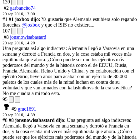
139
#2
garbancito74
20 sep 2016, 13:00
#1
#1 joxbox dijo:
Ya gustaria que Alemania estubiera solo regando
florecitas.
@joxbox
y que el ISIS no existiera...
107
#8
jonsnowisabastard
20 sep 2016, 14:29
Una pregunta así algo indiscreta: Alemania llegó a Varsovia en una
semana y derrotó a Francia en dos, y la cosa estaba mil veces más
equilibrada que ahora. ¿Cómo puede ser que los ejércitos más
poderosos del mundo y de la historia como el de EEUU, Rusia,
Francia, Alemania, Reino Unido y China, y en colaboración con el
ejército Sirio; lleven años para acabar con un ejército de 30.000
paletos de los cuales más de la mitad luchan en contra de su
voluntad y que van armados con kalashnikovs de la era soviética?
No me cuadra a mi todo esto.
95
#9
gmc1691
20 sep 2016, 14:39
#8
#8 jonsnowisabastard dijo:
Una pregunta así algo indiscreta:
Alemania llegó a Varsovia en una semana y derrotó a Francia en
dos, y la cosa estaba mil veces más equilibrada que ahora. ¿Cómo
puede ser que los ejércitos más poderosos del mundo y de la historia