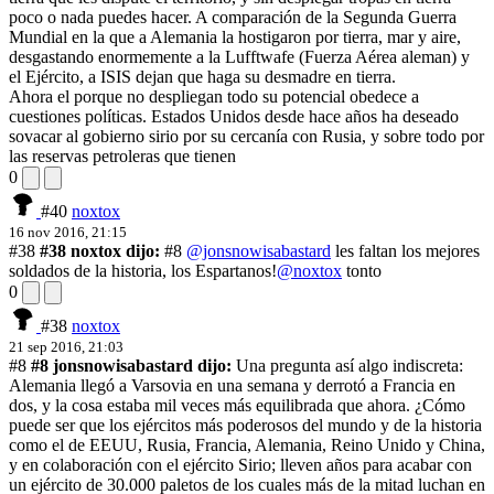
poco o nada puedes hacer. A comparación de la Segunda Guerra
Mundial en la que a Alemania la hostigaron por tierra, mar y aire,
desgastando enormemente a la Lufftwafe (Fuerza Aérea aleman) y
el Ejército, a ISIS dejan que haga su desmadre en tierra.
Ahora el porque no despliegan todo su potencial obedece a
cuestiones políticas. Estados Unidos desde hace años ha deseado
sovacar al gobierno sirio por su cercanía con Rusia, y sobre todo por
las reservas petroleras que tienen
0
#40
noxtox
16 nov 2016, 21:15
#38
#38 noxtox dijo:
#8
@jonsnowisabastard
les faltan los mejores
soldados de la historia, los Espartanos!
@noxtox
tonto
0
#38
noxtox
21 sep 2016, 21:03
#8
#8 jonsnowisabastard dijo:
Una pregunta así algo indiscreta:
Alemania llegó a Varsovia en una semana y derrotó a Francia en
dos, y la cosa estaba mil veces más equilibrada que ahora. ¿Cómo
puede ser que los ejércitos más poderosos del mundo y de la historia
como el de EEUU, Rusia, Francia, Alemania, Reino Unido y China,
y en colaboración con el ejército Sirio; lleven años para acabar con
un ejército de 30.000 paletos de los cuales más de la mitad luchan en