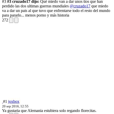
#3
#3 cruzado17 dijo:
Qué miedo van a dar unos tíos que han
perdido las dos ultimas guerras mundiales
@cruzado17
que miedo
va a dar un pais al que tuvo que enfrentarse todo el resto del mundo
para pararlo... menos porno y más historia
272
#1
joxbox
20 sep 2016, 12:55
Ya gustaria que Alemania estubiera solo regando florecitas.