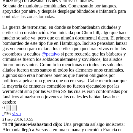
Blitzkrieg con asesinar civiles y arrasar ciudades.
Se trata de maniobras combinadas. Comenzando por tanques,
apoyados por aire, y después desplegar blindados e infantería para
controlas las zonas tomadas.
La guerra de terrorismo, en donde se bombardeaban ciudades y
civiles sin consideración. Fue iniciada por Churchill, algo que hace
mucho se sabe ya, pero que en ningún documental dicen. El primero
bombardeo de este tipo fue en Hamburgo. Incluso pensaban lanzar
gas venenoso para matar a los civiles que quedaran vivos entre los
escombros u ocultos.
@pataivo
si pero recuerda que los bárbaros y
criminales fueron los soldados alemanes y soviéticos, los aliados
fueron unos santos. Como tu lo mencionas no todos los soldados
aliados fueron unos santos ni todos los alemanes unos criminales,
algunos solo eran hombres buenos que fueron obligados por
políticos a pelear una guerra que no era suya. Cabe mencionar que
la mayoria de crimenes cometidos no fueron ejecutados por las
werhmacht sino por las waffen SS las cuales eran conformadas por
fanáticos al nazismo o jovenes a los cuales les habían lavado el
cerebro
0
#36
s1vh
21 sep 2016, 13:55
#8
#8 jonsnowisabastard dijo:
Una pregunta así algo indiscreta:
Alemania llegó a Varsovia en una semana y derrotó a Francia en