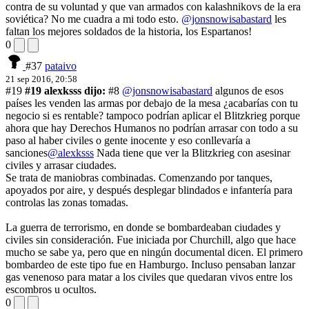
contra de su voluntad y que van armados con kalashnikovs de la era
soviética? No me cuadra a mi todo esto.
@jonsnowisabastard
les
faltan los mejores soldados de la historia, los Espartanos!
0
#37
pataivo
21 sep 2016, 20:58
#19
#19 alexksss dijo:
#8
@jonsnowisabastard
algunos de esos
países les venden las armas por debajo de la mesa ¿acabarías con tu
negocio si es rentable? tampoco podrían aplicar el Blitzkrieg porque
ahora que hay Derechos Humanos no podrían arrasar con todo a su
paso al haber civiles o gente inocente y eso conllevaría a
sanciones
@alexksss
Nada tiene que ver la Blitzkrieg con asesinar
civiles y arrasar ciudades.
Se trata de maniobras combinadas. Comenzando por tanques,
apoyados por aire, y después desplegar blindados e infantería para
controlas las zonas tomadas.
La guerra de terrorismo, en donde se bombardeaban ciudades y
civiles sin consideración. Fue iniciada por Churchill, algo que hace
mucho se sabe ya, pero que en ningún documental dicen. El primero
bombardeo de este tipo fue en Hamburgo. Incluso pensaban lanzar
gas venenoso para matar a los civiles que quedaran vivos entre los
escombros u ocultos.
0