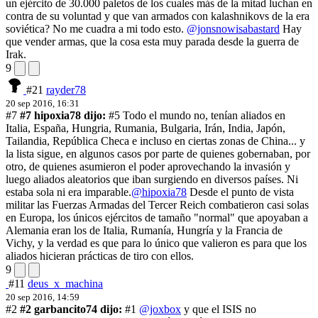
un ejército de 30.000 paletos de los cuales más de la mitad luchan en
contra de su voluntad y que van armados con kalashnikovs de la era
soviética? No me cuadra a mi todo esto.
@jonsnowisabastard
Hay
que vender armas, que la cosa esta muy parada desde la guerra de
Irak.
9
#21
rayder78
20 sep 2016, 16:31
#7
#7 hipoxia78 dijo:
#5 Todo el mundo no, tenían aliados en
Italia, España, Hungria, Rumania, Bulgaria, Irán, India, Japón,
Tailandia, República Checa e incluso en ciertas zonas de China... y
la lista sigue, en algunos casos por parte de quienes gobernaban, por
otro, de quienes asumieron el poder aprovechando la invasión y
luego aliados aleatorios que iban surgiendo en diversos países. Ni
estaba sola ni era imparable.
@hipoxia78
Desde el punto de vista
militar las Fuerzas Armadas del Tercer Reich combatieron casi solas
en Europa, los únicos ejércitos de tamaño "normal" que apoyaban a
Alemania eran los de Italia, Rumanía, Hungría y la Francia de
Vichy, y la verdad es que para lo único que valieron es para que los
aliados hicieran prácticas de tiro con ellos.
9
#11
deus_x_machina
20 sep 2016, 14:59
#2
#2 garbancito74 dijo:
#1
@joxbox
y que el ISIS no