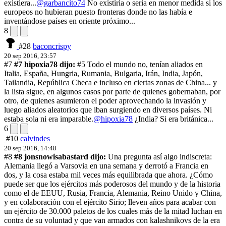
existiera...
@garbancito74
No existiría o sería en menor medida si los
europeos no hubieran puesto fronteras donde no las había e
inventándose países en oriente próximo...
8
#28
baconcrispy
20 sep 2016, 23:57
#7
#7 hipoxia78 dijo:
#5 Todo el mundo no, tenían aliados en
Italia, España, Hungria, Rumania, Bulgaria, Irán, India, Japón,
Tailandia, República Checa e incluso en ciertas zonas de China... y
la lista sigue, en algunos casos por parte de quienes gobernaban, por
otro, de quienes asumieron el poder aprovechando la invasión y
luego aliados aleatorios que iban surgiendo en diversos países. Ni
estaba sola ni era imparable.
@hipoxia78
¿India? Si era británica...
6
#10
calvindes
20 sep 2016, 14:48
#8
#8 jonsnowisabastard dijo:
Una pregunta así algo indiscreta:
Alemania llegó a Varsovia en una semana y derrotó a Francia en
dos, y la cosa estaba mil veces más equilibrada que ahora. ¿Cómo
puede ser que los ejércitos más poderosos del mundo y de la historia
como el de EEUU, Rusia, Francia, Alemania, Reino Unido y China,
y en colaboración con el ejército Sirio; lleven años para acabar con
un ejército de 30.000 paletos de los cuales más de la mitad luchan en
contra de su voluntad y que van armados con kalashnikovs de la era