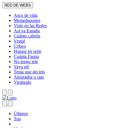
RED DE WEBS
Asco de vida
Memedeportes
Visto en las Redes
Así va España
Cuánto cabrón
Vrutal
Cribeo
Humor en serie
Cuánta Fauna
No tengo tele
Vaya gif
Tenía que decirlo
Ahorrador o rata
Viralizalo
Últimos
Top