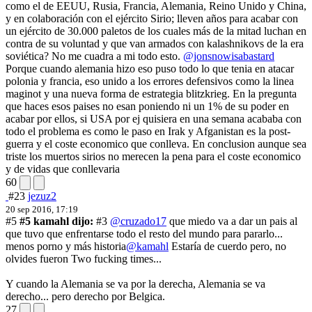
como el de EEUU, Rusia, Francia, Alemania, Reino Unido y China,
y en colaboración con el ejército Sirio; lleven años para acabar con
un ejército de 30.000 paletos de los cuales más de la mitad luchan en
contra de su voluntad y que van armados con kalashnikovs de la era
soviética? No me cuadra a mi todo esto.
@jonsnowisabastard
Porque cuando alemania hizo eso puso todo lo que tenia en atacar
polonia y francia, eso unido a los errores defensivos como la linea
maginot y una nueva forma de estrategia blitzkrieg. En la pregunta
que haces esos paises no esan poniendo ni un 1% de su poder en
acabar por ellos, si USA por ej quisiera en una semana acababa con
todo el problema es como le paso en Irak y Afganistan es la post-
guerra y el coste economico que conlleva. En conclusion aunque sea
triste los muertos sirios no merecen la pena para el coste economico
y de vidas que conllevaria
60
#23
jezuz2
20 sep 2016, 17:19
#5
#5 kamahl dijo:
#3
@cruzado17
que miedo va a dar un pais al
que tuvo que enfrentarse todo el resto del mundo para pararlo...
menos porno y más historia
@kamahl
Estaría de cuerdo pero, no
olvides fueron Two fucking times...
Y cuando la Alemania se va por la derecha, Alemania se va
derecho... pero derecho por Belgica.
27