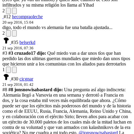
infiltrados y su misma religión los llama al Yihad
2
#12
hecompraoleche
20 sep 2016, 15:04
digo, todo el mundo vs alemania fue una batalla ajustada...
2
#35
belserkd
21 sep 2016, 07:36
#3
#3 cruzado17 dijo:
Qué miedo van a dar unos tíos que han
perdido las dos ultimas guerras mundiales
que miedo dan unos tipos
que hicieron unir a los comunistas con los aliados para derrotarlos
1
#30
cicgnar
21 sep 2016, 01:42
#8
#8 jonsnowisabastard dijo:
Una pregunta así algo indiscreta:
Alemania llegó a Varsovia en una semana y derrotó a Francia en
dos, y la cosa estaba mil veces más equilibrada que ahora. ¿Cómo
puede ser que los ejércitos más poderosos del mundo y de la historia
como el de EEUU, Rusia, Francia, Alemania, Reino Unido y China,
y en colaboración con el ejército Sirio; lleven años para acabar con
un ejército de 30.000 paletos de los cuales más de la mitad luchan en
contra de su voluntad y que van armados con kalashnikovs de la era
soviética? No me cuadra a mi todo esto.
@jonsnowisabastard
La