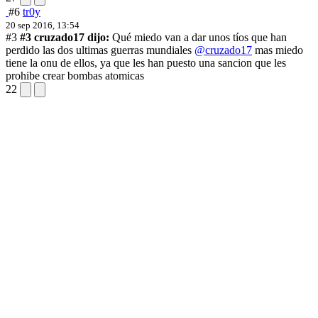
#6
tr0y
20 sep 2016, 13:54
#3
#3 cruzado17 dijo:
Qué miedo van a dar unos tíos que han
perdido las dos ultimas guerras mundiales
@cruzado17
mas miedo
tiene la onu de ellos, ya que les han puesto una sancion que les
prohibe crear bombas atomicas
22