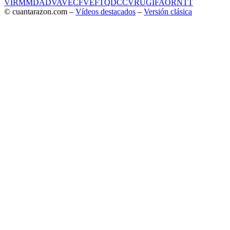
VIR
MMD
ADV
AVE
CF
VEF
TQD
CC
VRU
GIF
AOR
NTT
© cuantarazon.com –
Vídeos destacados
–
Versión clásica