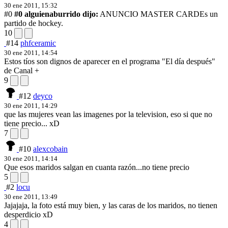
30 ene 2011, 15:32
#0
#0 alguienaburrido dijo:
ANUNCIO MASTER CARD
Es un
partido de hockey.
10
#14
phfceramic
30 ene 2011, 14:54
Estos tíos son dignos de aparecer en el programa "El día después"
de Canal +
9
#12
deyco
30 ene 2011, 14:29
que las mujeres vean las imagenes por la television, eso si que no
tiene precio... xD
7
#10
alexcobain
30 ene 2011, 14:14
Que esos maridos salgan en cuanta razón...no tiene precio
5
#2
locu
30 ene 2011, 13:49
Jajajaja, la foto está muy bien, y las caras de los maridos, no tienen
desperdicio xD
4