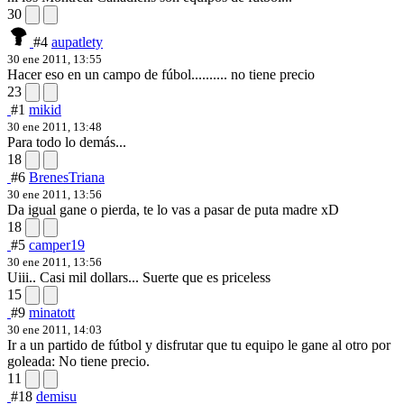
30
#4
aupatlety
30 ene 2011, 13:55
Hacer eso en un campo de fúbol.......... no tiene precio
23
#1
mikid
30 ene 2011, 13:48
Para todo lo demás...
18
#6
BrenesTriana
30 ene 2011, 13:56
Da igual gane o pierda, te lo vas a pasar de puta madre xD
18
#5
camper19
30 ene 2011, 13:56
Uiii.. Casi mil dollars... Suerte que es priceless
15
#9
minatott
30 ene 2011, 14:03
Ir a un partido de fútbol y disfrutar que tu equipo le gane al otro por
goleada: No tiene precio.
11
#18
demisu