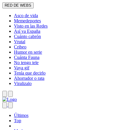
RED DE WEBS
Asco de vida
Memedeportes
Visto en las Redes
Así va España
Cuánto cabrón
Vrutal
Cribeo
Humor en serie
Cuánta Fauna
No tengo tele
Vaya gif
Tenía que decirlo
Ahorrador o rata
Viralizalo
Últimos
Top