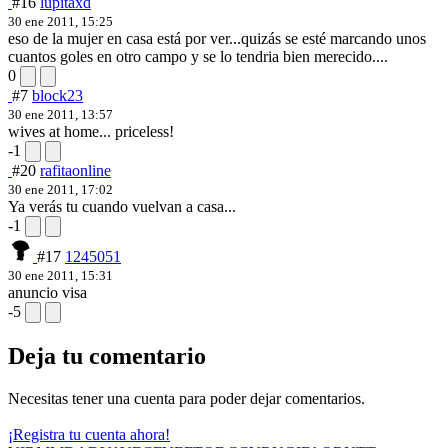
#16
lupitaxd
30 ene 2011, 15:25
eso de la mujer en casa está por ver...quizás se esté marcando unos
cuantos goles en otro campo y se lo tendria bien merecido....
0
#7
block23
30 ene 2011, 13:57
wives at home... priceless!
-1
#20
rafitaonline
30 ene 2011, 17:02
Ya verás tu cuando vuelvan a casa...
-1
#17
1245051
30 ene 2011, 15:31
anuncio visa
-5
Deja tu comentario
Necesitas tener una cuenta para poder dejar comentarios.
¡Registra tu cuenta ahora!