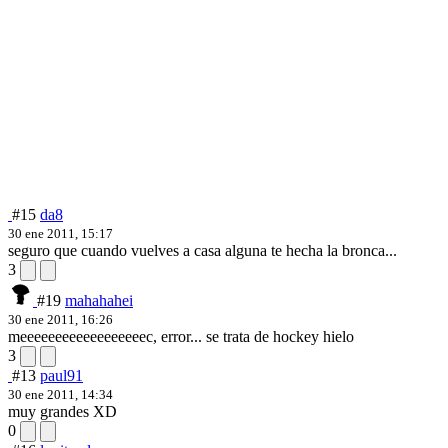
#15
da8
30 ene 2011, 15:17
seguro que cuando vuelves a casa alguna te hecha la bronca...
3
#19
mahahahei
30 ene 2011, 16:26
meeeeeeeeeeeeeeeeeec, error... se trata de hockey hielo
3
#13
paul91
30 ene 2011, 14:34
muy grandes XD
0