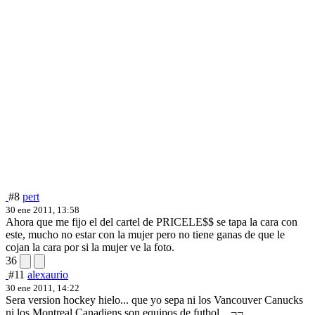
#8
pert
30 ene 2011, 13:58
Ahora que me fijo el del cartel de PRICELE$$ se tapa la cara con
este, mucho no estar con la mujer pero no tiene ganas de que le
cojan la cara por si la mujer ve la foto.
36
#11
alexaurio
30 ene 2011, 14:22
Sera version hockey hielo... que yo sepa ni los Vancouver Canucks
ni los Montreal Canadiens son equipos de futbol... ¬¬