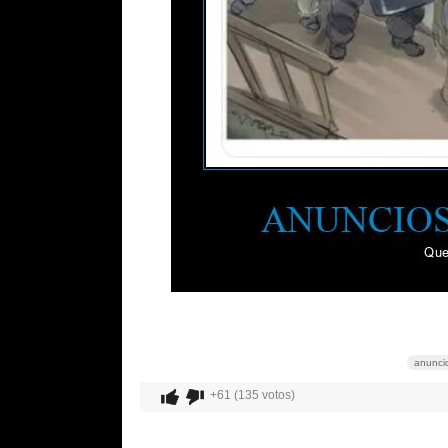
anunci
+61 (135 votos)