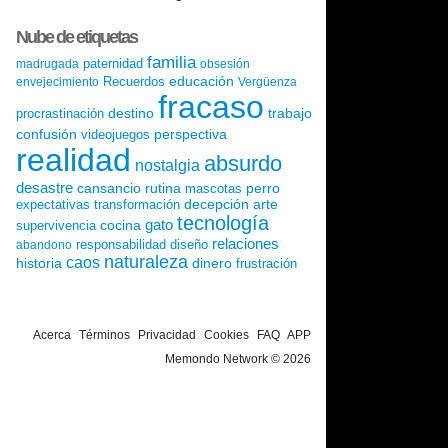
Nube de etiquetas
familia
paternidad
madrugada
obsesión
educación
Recuerdos
envejecimiento
Vergüenza
fracaso
destino
trabajo
procrastinación
confusión
perspectiva
videojuegos
realidad
absurdo
nostalgia
desastre
cansancio
rutina
perro
mascotas
decepción
arte
expectativas
transformación
tecnología
gato
cocina
supervivencia
relaciones
responsabilidad
diseño
abandono
naturaleza
caos
historia
dinero
frustración
Acerca
Términos
Privacidad
Cookies
FAQ
APP
Memondo Network © 2026