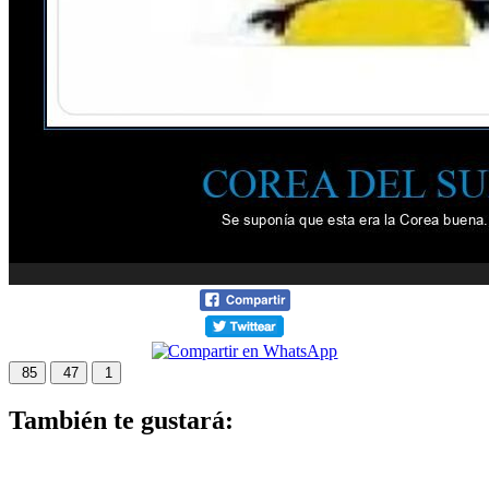
85
47
1
También te gustará: