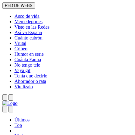
RED DE WEBS
Asco de vida
Memedeportes
Visto en las Redes
Así va España
Cuánto cabrón
Vrutal
Cribeo
Humor en serie
Cuánta Fauna
No tengo tele
Vaya gif
Tenía que decirlo
Ahorrador o rata
Viralizalo
Últimos
Top