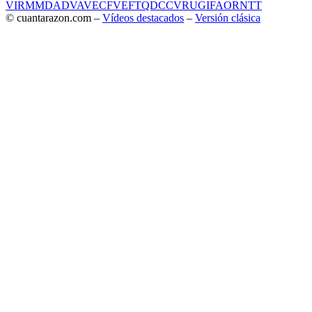
VIR
MMD
ADV
AVE
CF
VEF
TQD
CC
VRU
GIF
AOR
NTT
© cuantarazon.com –
Vídeos destacados
–
Versión clásica