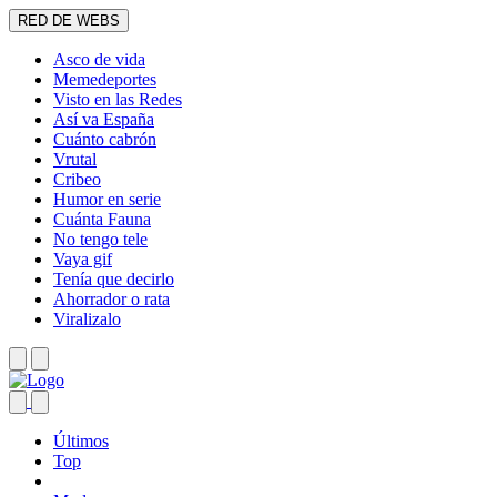
RED DE WEBS
Asco de vida
Memedeportes
Visto en las Redes
Así va España
Cuánto cabrón
Vrutal
Cribeo
Humor en serie
Cuánta Fauna
No tengo tele
Vaya gif
Tenía que decirlo
Ahorrador o rata
Viralizalo
Últimos
Top