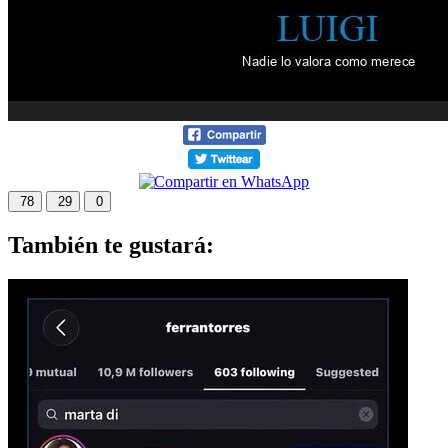
78
29
0
También te gustará: