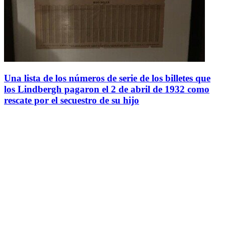
Una lista de los números de serie de los billetes que
los Lindbergh pagaron el 2 de abril de 1932 como
rescate por el secuestro de su hijo