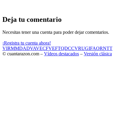
Deja tu comentario
Necesitas tener una cuenta para poder dejar comentarios.
¡Registra tu cuenta ahora!
VIR
MMD
ADV
AVE
CF
VEF
TQD
CC
VRU
GIF
AOR
NTT
© cuantarazon.com –
Vídeos destacados
–
Versión clásica