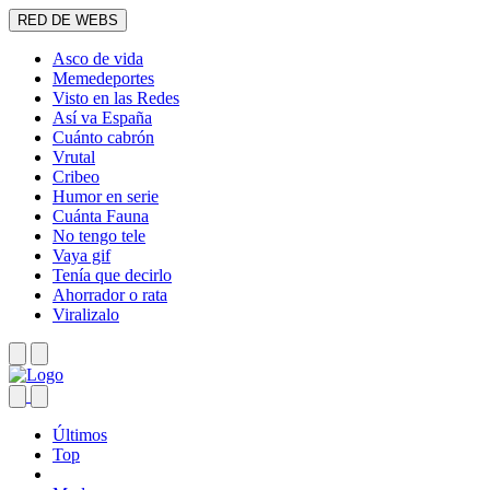
RED DE WEBS
Asco de vida
Memedeportes
Visto en las Redes
Así va España
Cuánto cabrón
Vrutal
Cribeo
Humor en serie
Cuánta Fauna
No tengo tele
Vaya gif
Tenía que decirlo
Ahorrador o rata
Viralizalo
Últimos
Top