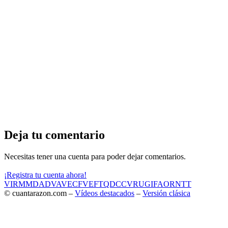
Deja tu comentario
Necesitas tener una cuenta para poder dejar comentarios.
¡Registra tu cuenta ahora!
VIR
MMD
ADV
AVE
CF
VEF
TQD
CC
VRU
GIF
AOR
NTT
© cuantarazon.com –
Vídeos destacados
–
Versión clásica