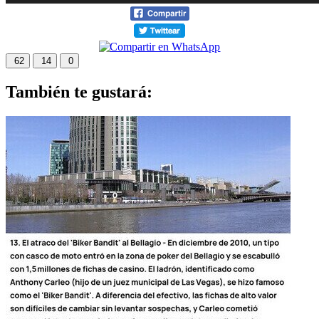
62
14
0
También te gustará: