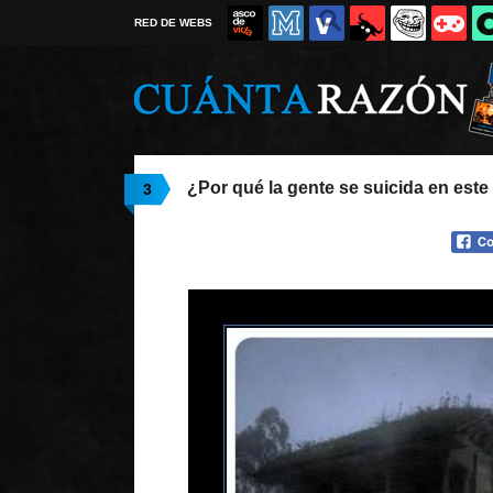
RED DE WEBS
¿Por qué la gente se suicida en este
3