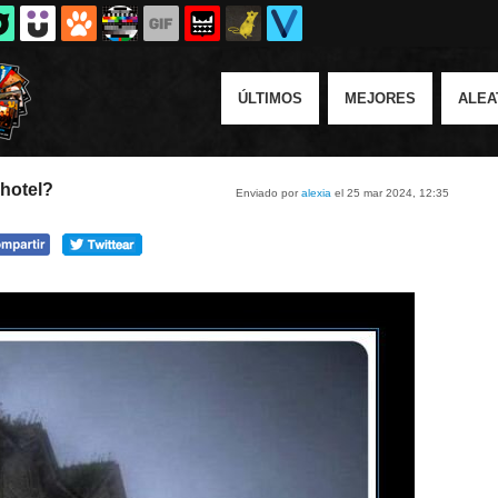
ÚLTIMOS
MEJORES
ALEA
 hotel?
Enviado por
alexia
el 25 mar 2024, 12:35