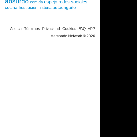
absurdo
espejo
redes sociales
comida
cocina
autoengaño
frustración
historia
Acerca
Términos
Privacidad
Cookies
FAQ
APP
Memondo Network © 2026