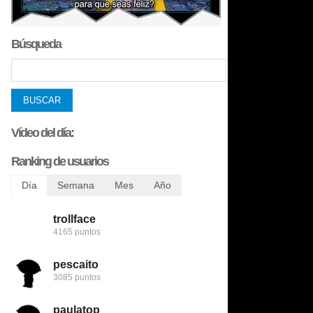
Búsqueda
Vídeo del día:
Ranking de usuarios
Día
Semana
Mes
Año
trollface
trollface
bobobobs
bobobobs
4165 puntos
6456 puntos
8509 puntos
272731 puntos
pescaito
123despasito
nomedigas
flamenquin
3085 puntos
5345 puntos
8422 puntos
240782 puntos
paulatop
mariettachesnut
trollface
patatabrava