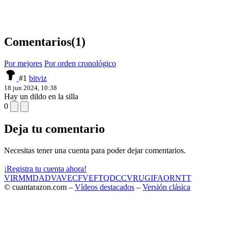
Comentarios
(1)
Por mejores
Por orden cronológico
#1
bitviz
18 jun 2024, 10:38
Hay un dildo en la silla
0
Deja tu comentario
Necesitas tener una cuenta para poder dejar comentarios.
¡Registra tu cuenta ahora!
VIR
MMD
ADV
AVE
CF
VEF
TQD
CC
VRU
GIF
AOR
NTT
© cuantarazon.com –
Vídeos destacados
–
Versión clásica