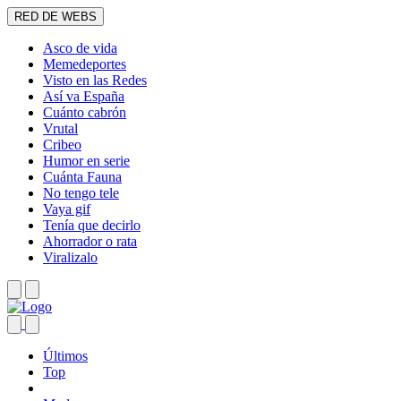
RED DE WEBS
Asco de vida
Memedeportes
Visto en las Redes
Así va España
Cuánto cabrón
Vrutal
Cribeo
Humor en serie
Cuánta Fauna
No tengo tele
Vaya gif
Tenía que decirlo
Ahorrador o rata
Viralizalo
Últimos
Top