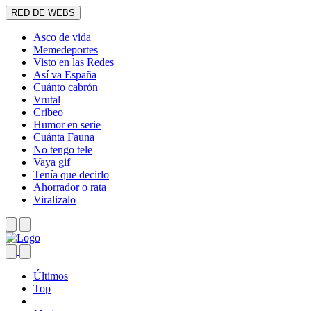
RED DE WEBS
Asco de vida
Memedeportes
Visto en las Redes
Así va España
Cuánto cabrón
Vrutal
Cribeo
Humor en serie
Cuánta Fauna
No tengo tele
Vaya gif
Tenía que decirlo
Ahorrador o rata
Viralizalo
Últimos
Top