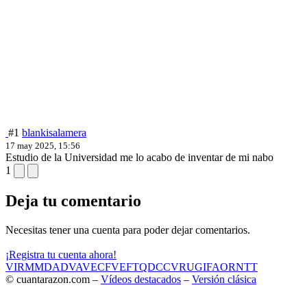
#1
blankisalamera
17 may 2025, 15:56
Estudio de la Universidad me lo acabo de inventar de mi nabo
1
Deja tu comentario
Necesitas tener una cuenta para poder dejar comentarios.
¡Registra tu cuenta ahora!
VIR
MMD
ADV
AVE
CF
VEF
TQD
CC
VRU
GIF
AOR
NTT
© cuantarazon.com –
Vídeos destacados
–
Versión clásica