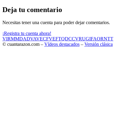
Deja tu comentario
Necesitas tener una cuenta para poder dejar comentarios.
¡Registra tu cuenta ahora!
VIR
MMD
ADV
AVE
CF
VEF
TQD
CC
VRU
GIF
AOR
NTT
© cuantarazon.com –
Vídeos destacados
–
Versión clásica