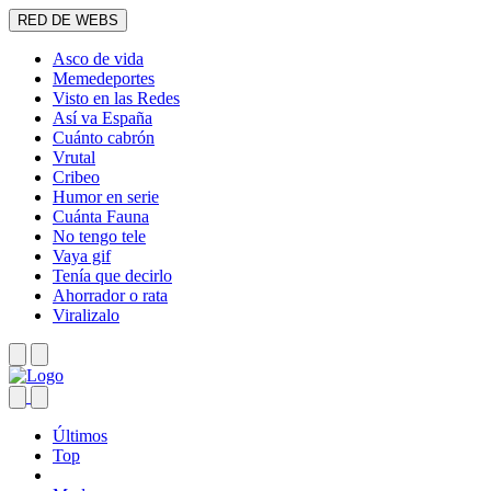
RED DE WEBS
Asco de vida
Memedeportes
Visto en las Redes
Así va España
Cuánto cabrón
Vrutal
Cribeo
Humor en serie
Cuánta Fauna
No tengo tele
Vaya gif
Tenía que decirlo
Ahorrador o rata
Viralizalo
Últimos
Top