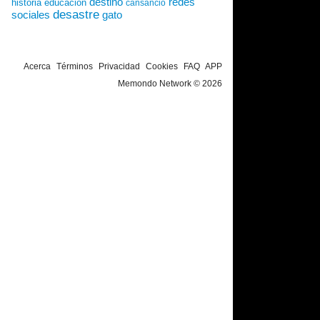
destino
redes
historia
educación
cansancio
desastre
sociales
gato
Acerca
Términos
Privacidad
Cookies
FAQ
APP
Memondo Network © 2026