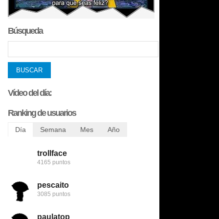
Búsqueda
Vídeo del día:
Ranking de usuarios
Día
Semana
Mes
Año
trollface
trollface
bobobobs
bobobobs
4165 puntos
6456 puntos
8509 puntos
272731 puntos
pescaito
123despasito
nomedigas
flamenquin
3085 puntos
5345 puntos
8422 puntos
240782 puntos
paulatop
mariettachesnut
trollface
patatabrava