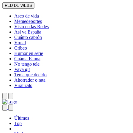
RED DE WEBS
Asco de vida
Memedeportes
Visto en las Redes
Así va España
Cuánto cabrón
Vrutal
Cribeo
Humor en serie
Cuánta Fauna
No tengo tele
Vaya gif
Tenía que decirlo
Ahorrador o rata
Viralizalo
Últimos
Top