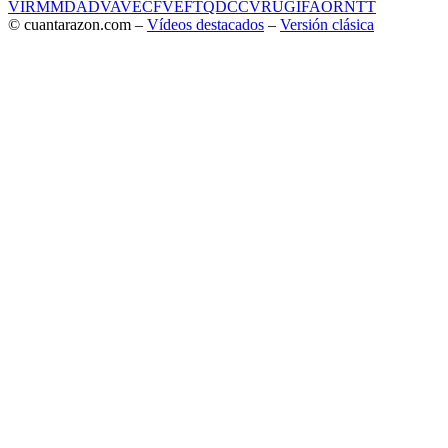
VIR
MMD
ADV
AVE
CF
VEF
TQD
CC
VRU
GIF
AOR
NTT
© cuantarazon.com –
Vídeos destacados
–
Versión clásica