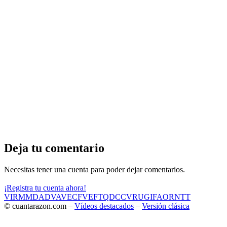
Deja tu comentario
Necesitas tener una cuenta para poder dejar comentarios.
¡Registra tu cuenta ahora!
VIR
MMD
ADV
AVE
CF
VEF
TQD
CC
VRU
GIF
AOR
NTT
© cuantarazon.com –
Vídeos destacados
–
Versión clásica