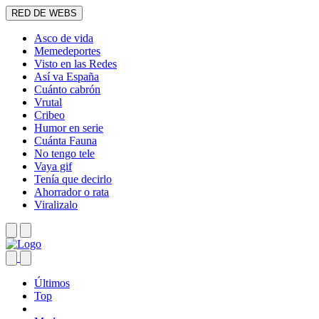
RED DE WEBS
Asco de vida
Memedeportes
Visto en las Redes
Así va España
Cuánto cabrón
Vrutal
Cribeo
Humor en serie
Cuánta Fauna
No tengo tele
Vaya gif
Tenía que decirlo
Ahorrador o rata
Viralizalo
Últimos
Top