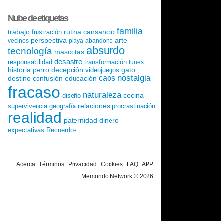
Nube de etiquetas
familia
trabajo
rutina
cansancio
frustración
perspectiva
arte
vecinos
playa
abandono
absurdo
tecnología
mascotas
desastre
responsabilidad
transformación
lunes
historia
perro
decepción
gato
videojuegos
nostalgia
caos
destino
confusión
educación
fracaso
naturaleza
cocina
diseño
relaciones
supervivencia
geografía
procrastinación
realidad
paternidad
dinero
expectativas
Recuerdos
Acerca
Términos
Privacidad
Cookies
FAQ
APP
Memondo Network © 2026