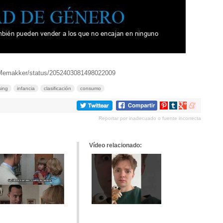
/Memakker/status/2052403081498022009
sing
infancia
clasificación
consumo
Compartir
Compartir
Compartir
Compartir
en
en
en
en
Reportar por inadecuado o fuente incorrecta
Pinterest
tumblr
Google+
meneame
Vídeo relacionado: