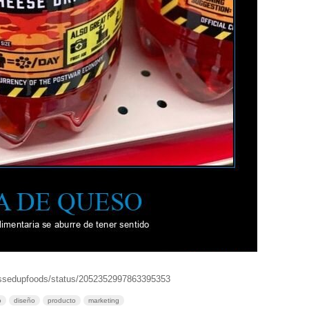
essedupfoods/status/2052352997863395353
o
diseño
producto
marketing