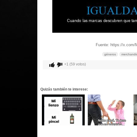
Fuente: https://x.com
géneros
merchandi
+1 (59 votos)
Quizás también te interese: