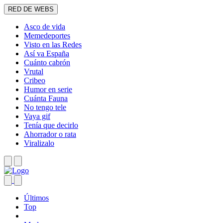
RED DE WEBS
Asco de vida
Memedeportes
Visto en las Redes
Así va España
Cuánto cabrón
Vrutal
Cribeo
Humor en serie
Cuánta Fauna
No tengo tele
Vaya gif
Tenía que decirlo
Ahorrador o rata
Viralizalo
Últimos
Top