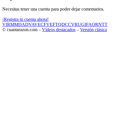
Necesitas tener una cuenta para poder dejar comentarios.
¡Registra tu cuenta ahora!
VIR
MMD
ADV
AVE
CF
VEF
TQD
CC
VRU
GIF
AOR
NTT
© cuantarazon.com –
Vídeos destacados
–
Versión clásica