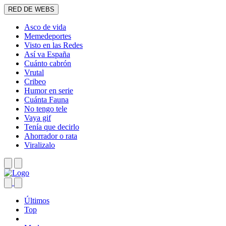
RED DE WEBS
Asco de vida
Memedeportes
Visto en las Redes
Así va España
Cuánto cabrón
Vrutal
Cribeo
Humor en serie
Cuánta Fauna
No tengo tele
Vaya gif
Tenía que decirlo
Ahorrador o rata
Viralizalo
Últimos
Top