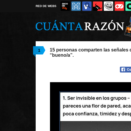
RED DE WEBS
15 personas comparten las señales 
1
“bueno/a”.