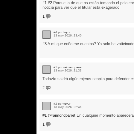
#1
#2
Porque la de que os están tomando el pelo con
noticia para ver qué el titular está exagerado
1
#4 por
fuyur
13 may 2026, 23:40
#3
A mi que coño me cuentas? Yo solo he vaticinado 
#1 por
raimondparret
13 may 2026, 21:33
Todavía saldrá algún rojeras neopijo para defender e
2
#2 por
fuyur
13 may 2026, 22:46
#1
@raimondparret
En cualquier momento aparecerá e
1