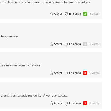
 otro bulo ni lo contempláis... Seguro que ni habéis buscado la
A favor
En contra
(8 votos)
2
tu aparición
A favor
En contra
(8 votos)
0
stas mierdas administrativas.
A favor
En contra
(9 votos)
3
l antifa amargado residente. A ver que tarda...
A favor
En contra
(7 votos)
3