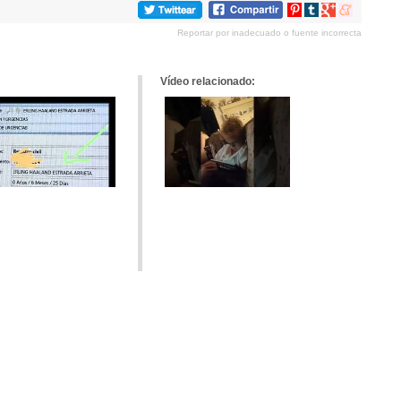
Compartir
Compartir
Compartir
Compartir
en
en
en
en
Reportar por inadecuado o fuente incorrecta
Pinterest
tumblr
Google+
meneame
Vídeo relacionado: