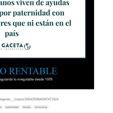
/Regente__/status/2054250944347471924
s
paternidad
fraude
burocracia