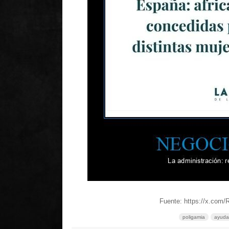
Fuente: https://x.com
poligamia
ayuda