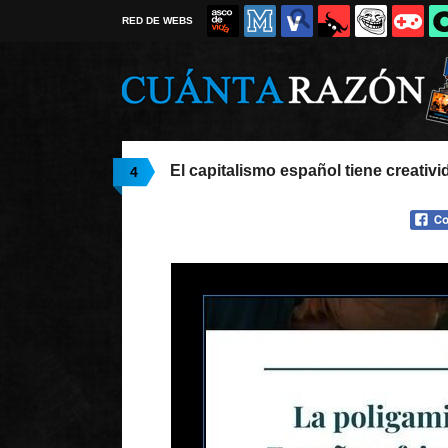
RED DE WEBS
El capitalismo español tiene creativi
4