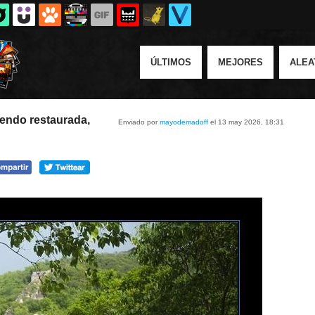
ÚLTIMOS
MEJORES
ALEA
iendo restaurada,
Enviado por
mayodemadoff
el 13 may 2026, 18:31