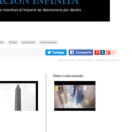
ión
China
paciencia
monumento
Compartir
Compartir
Compartir
Compartir
en
en
en
en
Reportar por inadecuado o fuente incorrecta
Pinterest
tumblr
Google+
meneame
Vídeo relacionado: