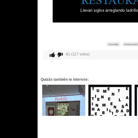
muralla
restaurac
-91 (117 votos)
Quizás también te interese: