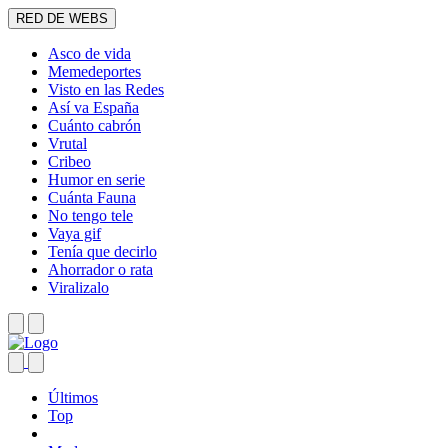
RED DE WEBS
Asco de vida
Memedeportes
Visto en las Redes
Así va España
Cuánto cabrón
Vrutal
Cribeo
Humor en serie
Cuánta Fauna
No tengo tele
Vaya gif
Tenía que decirlo
Ahorrador o rata
Viralizalo
Últimos
Top