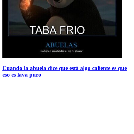
Cuando la abuela dice que está algo caliente es que
eso es lava puro