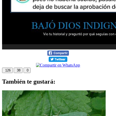
126
38
0
También te gustará: