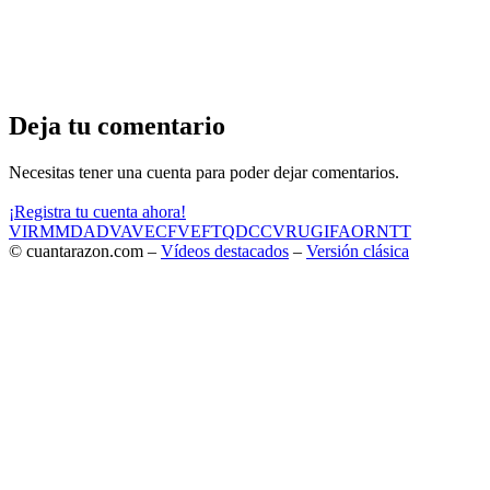
Deja tu comentario
Necesitas tener una cuenta para poder dejar comentarios.
¡Registra tu cuenta ahora!
VIR
MMD
ADV
AVE
CF
VEF
TQD
CC
VRU
GIF
AOR
NTT
© cuantarazon.com –
Vídeos destacados
–
Versión clásica